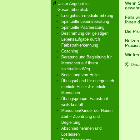
Wenn Si
Unser Angebot im
gewahrt
Gesamtüberblick
Energetisch-mediale Sitzung
Falls w
Spirituelle Lebensberatung
Ihnen d
Spirituelle Paarberatung
Die Pro
Bestimmung der geistigen
Lebensaufgabe durch
Nutzen 
Farbstrahlerkennung
Praxisr
Coaching
Wir fre
Beratung und Begleitung für
Menschen auf ihrem
Ⓒ Dina
spirituellen Weg
Begleitung von Heiler
Übungsabend für energetisch-
mediale Heiler & mediale
Menschen
Übungsgruppe: Farbstrahl
weiß-kristall
Menschen/Kinder der Neuen
Zeit – Zuordnung und
Begleitung
Abschied nehmen und
Loslassen