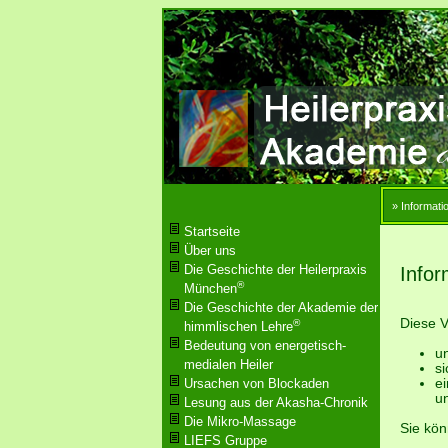
» Informati
Startseite
Über uns
Die Geschichte der Heilerpraxis
Infor
®
München
Die Geschichte der Akademie der
Diese V
®
himmlischen Lehre
Bedeutung von energetisch-
u
medialen Heiler
si
Ursachen von Blockaden
e
u
Lesung aus der Akasha-Chronik
Die Mikro-Massage
Sie kön
LIEFS Gruppe